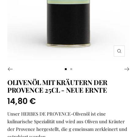
Zoom
Zur
Zur
Slide
Slide
OLIVENÖL MIT KRÄUTERN DER
1
2
PROVENCE 25CL - NEUE ERNTE
gehen
gehen
Angebotspreis
14,80 €
Unser HERBES DE PROVENCE-Olivenöl ist eine
kulinarische Spezialität und wird aus Oliven und Kräuter
der Provence hergestellt, die g emeinsam zerkleinert und
extrahiert werden.