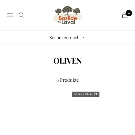
Direkt
Bastide
zum
0
Navigation
du
Inhalt
Laval
Sortieren nach
OLIVEN
6 Produkte
AUSVERKAUFT