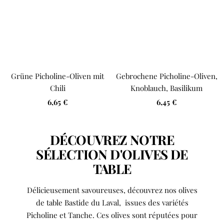
Grüne Picholine-Oliven mit
Gebrochene Picholine-Oliven,
Chili
Knoblauch, Basilikum
Angebotspreis
Angebotspreis
6,65 €
6,45 €
DÉCOUVREZ NOTRE
SÉLECTION D'OLIVES DE
TABLE
Délicieusement savoureuses, découvrez nos olives
de table Bastide du Laval, issues des variétés
Picholine et Tanche. Ces olives sont réputées pour