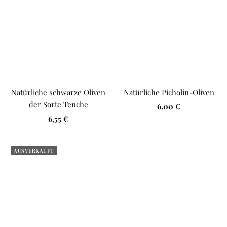
Natürliche schwarze Oliven
Natürliche Picholin-Oliven
der Sorte Tenche
Angebotspreis
6,00 €
Angebotspreis
6,55 €
AUSVERKAUFT