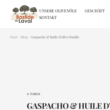
Direkt
Bastide
zum
UNSERE OLIVENÖLE
GESCHÄFT
du
Inhalt
KONTAKT
Laval
Start
Blog
Gaspacho & huile d'olive Basilic
A TABLE
GASPACHO & HUILE D'