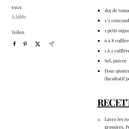
TAGS
1kg de toma
A table
1/2 concom
1 petit oign
Teilen
6 à 8 cuillè
1 à 2 cuillè
Sel, poivre
Pour ajuster
(facultatif 
RECETT
Lavez les t
grossiers. P