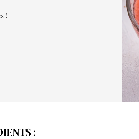
s !
IENTS :