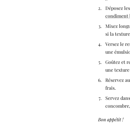
Déposez les 
condiment 
Mixez longu
si la textur
Versez le re
une émulsio
Goûtez et re
une texture 
Réservez au
frais.
Servez dans
concombre, 
Bon appétit !