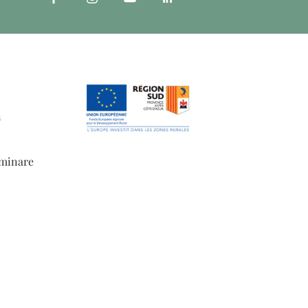
n
eminare