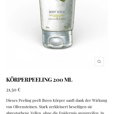
Zoom
KÖRPERPEELING 200 ML
Angebotspreis
21,50 €
Dieses Peeling peelt Ihren Körper sanft dank der Wirkung
von Olivensteinen. Stark zerkleinert beseitigen sie
abgestorbene Zellen, ohne die Epidermis anzugreifen. In