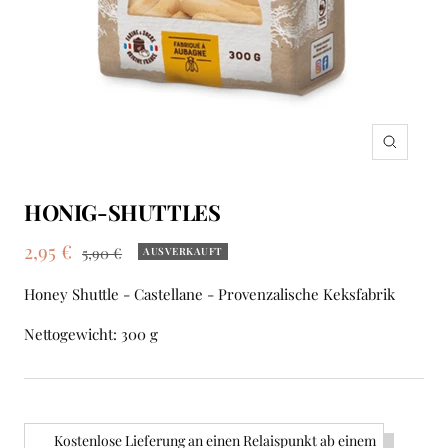
Zoom
HONIG-SHUTTLES
Angebotspreis
2,95 €
Regulärer
5,90 €
AUSVERKAUFT
Preis
Honey Shuttle - Castellane - Provenzalische Keksfabrik
Nettogewicht: 300 g
Kostenlose Lieferung an einen Relaispunkt ab einem