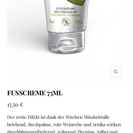
Zoom
FUSSCREME 75ML
Angebotspreis
17,50 €
Der erste Effekt ist dank der frischen Minzkristalle
belebend. Stechpalme, rote Weinrebe und Arnika wirken
durchblutungsfördernd, während Thymian, Salbei und