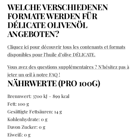
WELCHE VERSCHIEDENEN
FORMATE WERDEN FÜR
DÉLICATE OLIVENÖL
ANGEBOTEN?
Cliquez ici pour découvrir tous les contenants et formats
disponibles pour l’huile d’olive DÉLICATE.
Vous avez des questions supplémentaires ? N'hésitez pas à
jeter un œil à notre FAQ !
NÄHRWERTE (PRO 100G)
Brennwert: 3700 kJ – 899 kcal
Fett: 100 g
Gesättigte Fettsäuren: 14 g
Kohlenhydrate: 0 g
Davon Zucker: 0 g
Eiweiß: 0 g