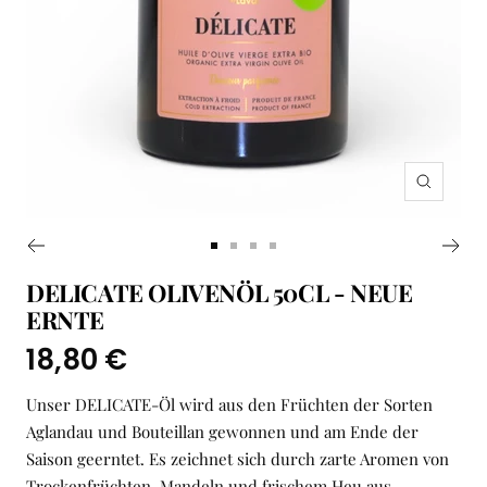
Zoom
Zur
Zur
Zur
Zur
Slide
Slide
Slide
Slide
DELICATE OLIVENÖL 50CL - NEUE
1
2
3
4
ERNTE
gehen
gehen
gehen
gehen
Angebotspreis
18,80 €
Unser DELICATE-Öl wird aus den Früchten der Sorten
Aglandau und Bouteillan gewonnen und am Ende der
Saison geerntet. Es zeichnet sich durch zarte Aromen von
Trockenfrüchten, Mandeln und frischem Heu aus.