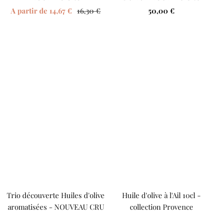
Prix
Prix
Prix
A partir de
14,67 €
16,30 €
50,00 €
de
normal
de
vente
vente
Trio découverte Huiles d'olive
Huile d'olive à l'Ail 10cl -
aromatisées - NOUVEAU CRU
collection Provence