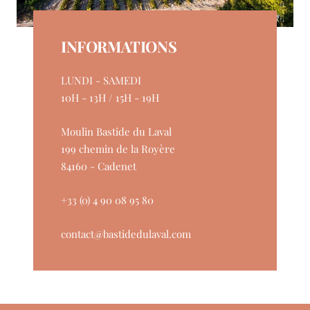
INFORMATIONS
LUNDI - SAMEDI
10H - 13H / 15H - 19H
Moulin Bastide du Laval
199 chemin de la Royère
84160 - Cadenet
+33 (0) 4 90 08 95 80
contact@bastidedulaval.com