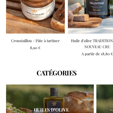
Croustaillou - Pâte à tartiner
Huile d'olive TRADITION 
NOUVEAU CRU
Prix
8,90 €
Prix
de
A partir de
18,80 €
de
vente
vente
CATÉGORIES
HUILES D'OLIVE