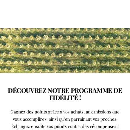
au
au
au
slide
slide
slide
1
2
3
DÉCOUVREZ NOTRE PROGRAMME DE
FIDÉLITÉ !
Gagnez des points
grâce à vos
achats
, aux missions que
vous accomplirez, ainsi qu’en parrainant vos proches.
Échangez ensuite vos
points
contre des
récompenses !