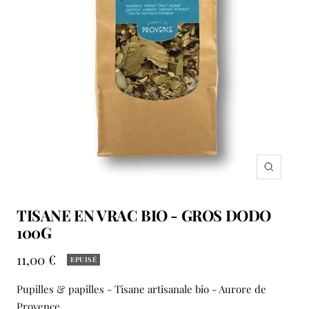
Zoom
TISANE EN VRAC BIO - GROS DODO
100G
Prix
11,00 €
EPUISÉ
de
Pupilles & papilles - Tisane artisanale bio - Aurore de
vente
Provence