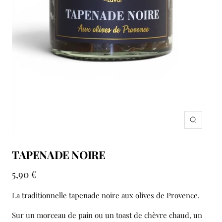
Zoom
TAPENADE NOIRE
Prix
5,90 €
de
La traditionnelle tapenade noire aux olives de Provence.
vente
Sur un morceau de pain ou un toast de chèvre chaud, un