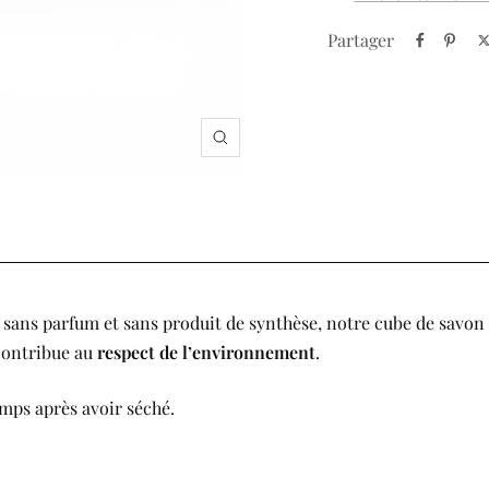
Partager
Zoom
, sans parfum et sans produit de synthèse, notre cube de savon d
contribue au
respect de l’environnement
.
emps après avoir séché.