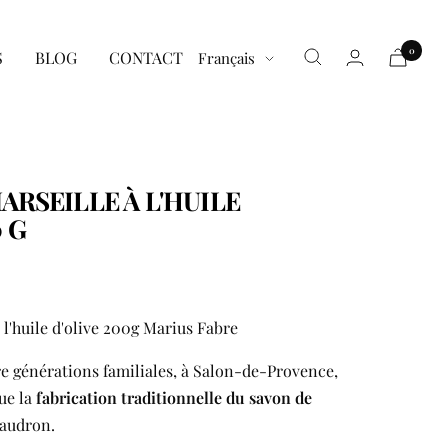
0
Langue
S
BLOG
CONTACT
Français
ARSEILLE À L'HUILE
 G
 l'huile d'olive 200g Marius Fabre
e générations familiales, à Salon-de-Provence,
ue la
fabrication traditionnelle du savon de
haudron.