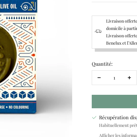
Livraison offerte
domicile à parti
Livraison offerte
Benelux et l’All
Quantité:
Réduire
Au
la
la
quantité
qua
Récupération dis
Habituellement prête
Afficher les informa