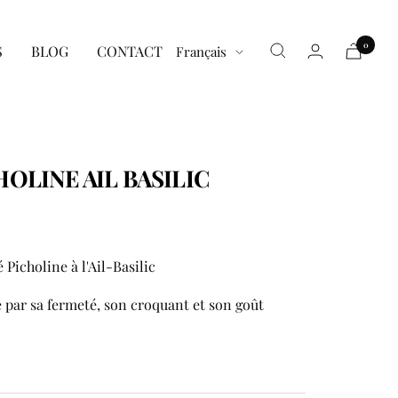
0
Langue
S
BLOG
CONTACT
Français
HOLINE AIL BASILIC
é Picholine à l'Ail-Basilic
se par sa fermeté, son croquant et son goût