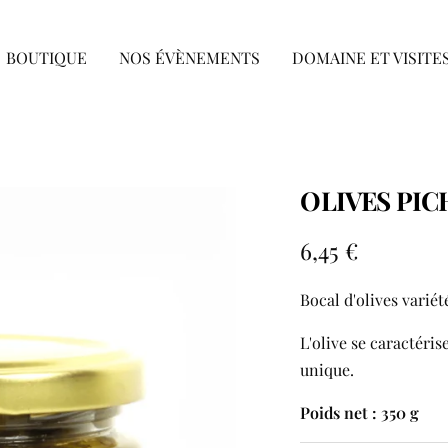
BOUTIQUE
NOS ÉVÈNEMENTS
DOMAINE ET VISITE
OLIVES PIC
Prix
6,45 €
de
Bocal d'olives variét
vente
L'olive se caractéri
unique.
Poids net : 350 g