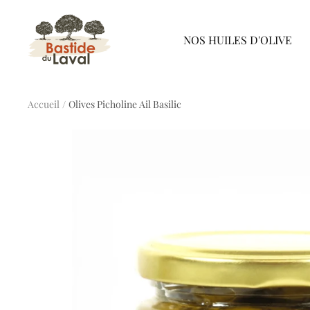
Passer
Bastide
au
NOS HUILES D'OLIVE
du
contenu
Laval
Accueil
Olives Picholine Ail Basilic