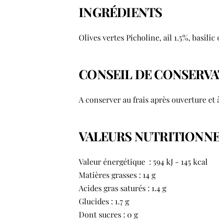
INGRÉDIENTS
Olives vertes Picholine, ail 1.5%, basilic 
CONSEIL DE CONSERV
A conserver au frais après ouverture e
VALEURS NUTRITIONNE
Valeur énergétique : 594 kJ - 145 kcal
Matières grasses : 14 g
Acides gras saturés : 1.4 g
Glucides : 1.7 g
Dont sucres : 0 g