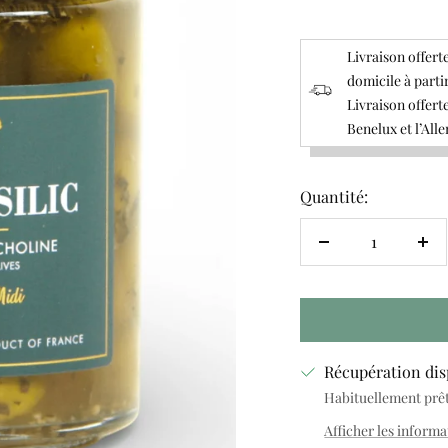
Livraison offerte
domicile à parti
Livraison offerte
Benelux et l’All
Quantité:
Réduire
Au
la
la
quantité
qua
Récupération dis
Habituellement prête
Afficher les informa