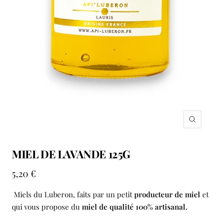
Zoom
MIEL DE LAVANDE 125G
Prix
5,20 €
de
Miels du Luberon, faits par un petit
producteur de miel
et
vente
qui vous propose du
miel de qualité 100% artisanal.