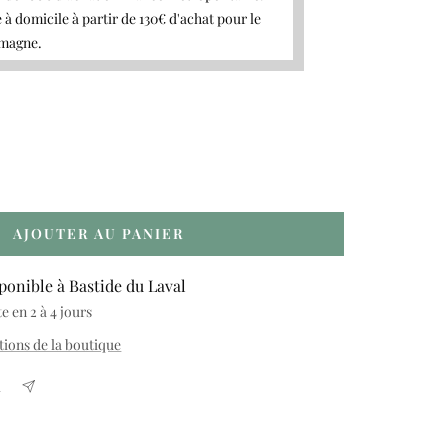
 à domicile à partir de 130€ d'achat pour le
emagne.
gmenter
ntité
AJOUTER AU PANIER
ponible à Bastide du Laval
 en 2 à 4 jours
tions de la boutique