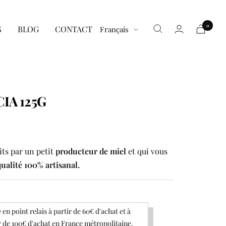
0
Langue
S
BLOG
CONTACT
Français
IA 125G
its par un petit
producteur de miel
et qui vous
qualité 100% artisanal.
 en point relais à partir de 60€ d'achat et à
r de 100€ d'achat en France métropolitaine.