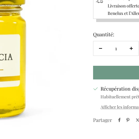
Livraison offerte
Benelux et l’All
Quantité:
Réduire
Au
la
la
quantité
qua
Récupération dis
Habituellement prête
Afficher les informa
Partager