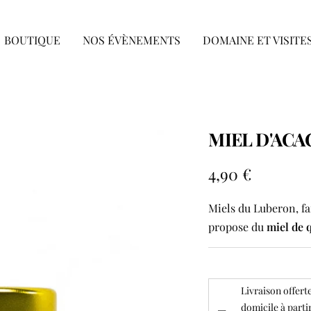
BOUTIQUE
NOS ÉVÈNEMENTS
DOMAINE ET VISITE
MIEL D'ACAC
Prix
4,90 €
de
Miels du Luberon, fa
vente
propose du
miel de 
Livraison offerte
domicile à parti