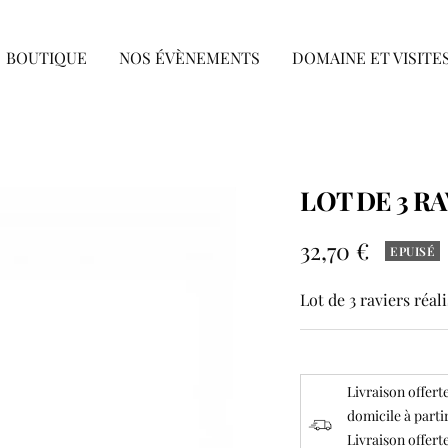
BOUTIQUE
NOS ÉVÈNEMENTS
DOMAINE ET VISITE
LOT DE 3 RA
Prix
32,70 €
EPUISÉ
de
Lot de 3 raviers réali
vente
Livraison offerte
domicile à parti
Livraison offerte