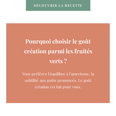
DÉCOUVRIR LA RECETTE
Pourquoi choisir le goût
création parmi les fruités
verts ?
Vous préférez l'équilibre à l'amertume, la
subtilité aux goûts prononcés. Le goût
création est fait pour vous.