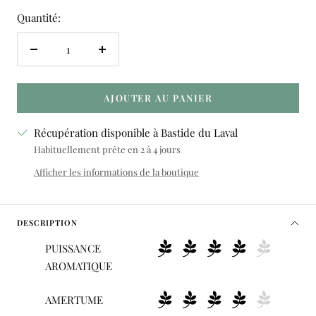
Quantité:
Réduire
Augmenter
la
la
quantité
quantité
AJOUTER AU PANIER
Récupération disponible à Bastide du Laval
Habituellement prête en 2 à 4 jours
Afficher les informations de la boutique
DESCRIPTION
PUISSANCE
AROMATIQUE
AMERTUME