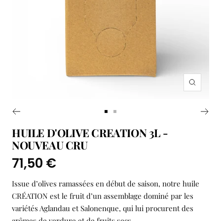
Zoom
Aller
Aller
au
au
HUILE D'OLIVE CREATION 3L -
slide
slide
NOUVEAU CRU
1
2
Prix
71,50 €
de
Issue d’olives ramassées en début de saison, notre huile
vente
CRÉATION est le fruit d’un assemblage dominé par les
variétés Aglandau et Salonenque, qui lui procurent des
arômes de verdure et de fruits secs.