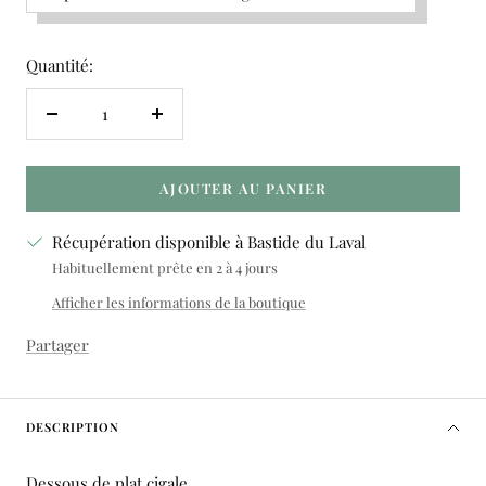
Quantité:
Réduire
Augmenter
la
la
quantité
quantité
AJOUTER AU PANIER
Récupération disponible à Bastide du Laval
Habituellement prête en 2 à 4 jours
Afficher les informations de la boutique
Partager
DESCRIPTION
Dessous de plat cigale