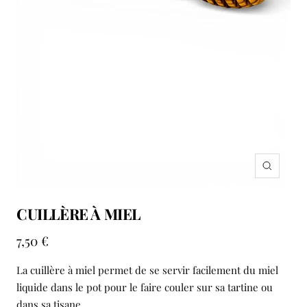
Zoom
CUILLÈRE À MIEL
Prix
7,50 €
de
La cuillère à miel permet de se servir facilement du miel
vente
liquide dans le pot pour le faire couler sur sa tartine ou
dans sa tisane.