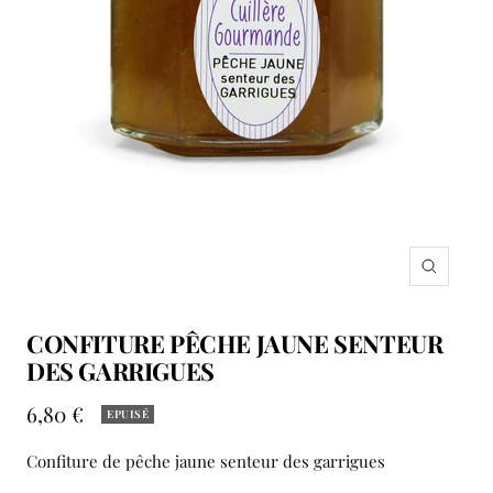
Zoom
CONFITURE PÊCHE JAUNE SENTEUR
DES GARRIGUES
Prix
6,80 €
EPUISÉ
de
Confiture de pêche jaune senteur des garrigues
vente