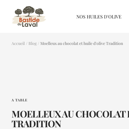
Passer
Bastide
au
NOS HUILES D'OLIVE
du
contenu
Laval
Accueil
Blog
Moelleux au chocolat et huile d'olive Tradition
A TABLE
MOELLEUX AU CHOCOLAT E
TRADITION