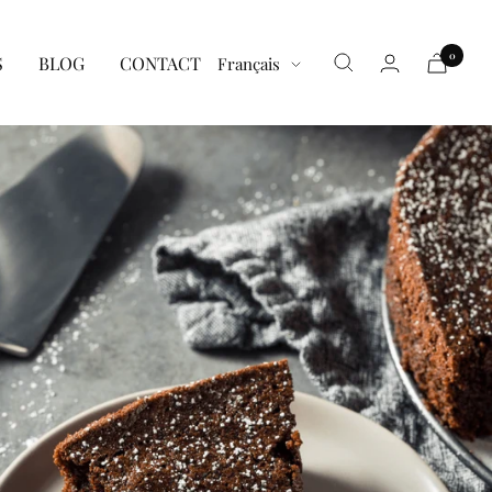
0
Langue
S
BLOG
CONTACT
Français