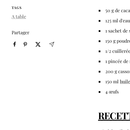
TAGS
50 g de cac
A table
125 ml d'ea
1 sachet de 
Partager
150 g poud
1/2 cuilleré
1 pincée de 
200 g cass
150 ml
huile
4 œufs
RECET