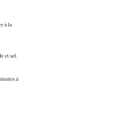
r à la
e et sel.
 minutes à