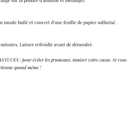
élange sur la poudre d’amande et mélanger.
un moule huilé et couvert d’une feuille de papier sulfurisé.
0 minutes. Laisser refroidir avant de démouler.
UCES : pour éviter les grumeaux, tamiser votre cacao. Si vous 
nctionne quand même !