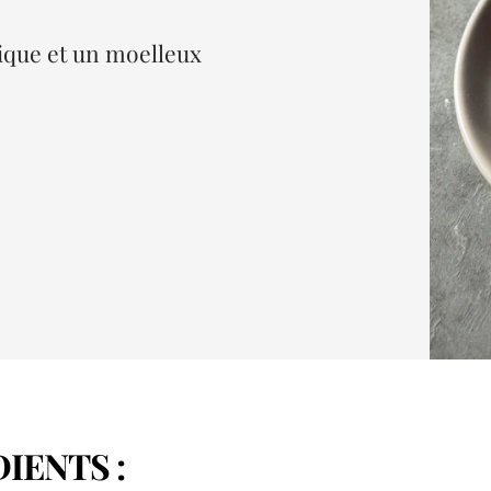
nique et un moelleux
DIENTS
: