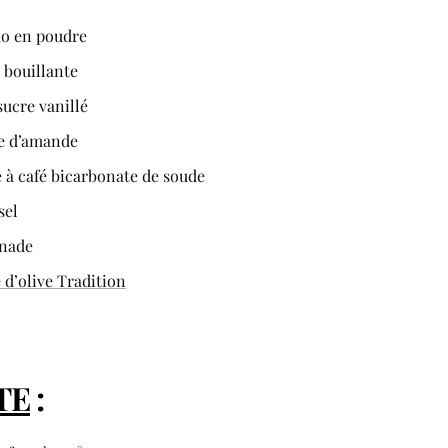
ao en poudre
u bouillante
sucre vanillé
re d’amande
e à café
bicarbonate de soude
sel
onade
 d’olive Tradition
TE
: