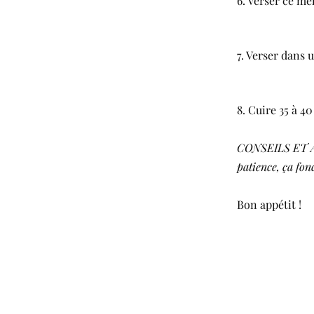
6. Verser ce m
7. Verser dans 
8. Cuire 35 à 4
CONSEILS ET AST
patience, ça fo
Bon appétit !